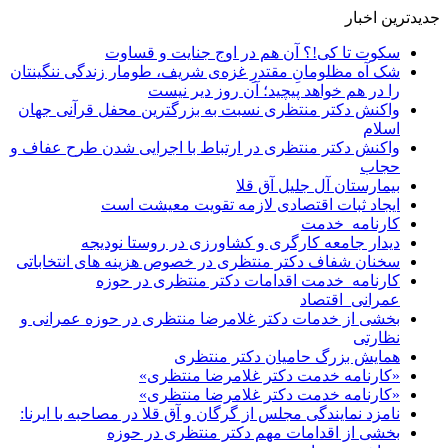
جدیدترین اخبار
سکوت تا کی!؟ آن هم در اوج جنایت و قساوت
شک آه مظلومانِ مقتدرِ غزه‌ی شریف، طومار زندگی ننگینتان
را در هم خواهد پیچید؛ آن روز دیر نیست
واکنش دکتر منتظری نسبت به بزرگترین محفل قرآنی جهان
اسلام
واکنش دکتر منتظری در ارتباط با اجرایی شدن طرح عفاف و
حجاب
بیمارستان آل جلیل آق قلا
ایجاد ثبات اقتصادی لازمه تقویت معیشت است
کارنامه_خدمت
دیدار جامعه کارگری و کشاورزی در روستا نودیجه
سخنان شفاف دکتر منتظری در خصوص هزینه های انتخاباتی
کارنامه_خدمت اقدامات دکتر منتظری در حوزه
عمرانی_اقتصاد
بخشی از خدمات دکتر غلامرضا منتظری در حوزه عمرانی و
نظارتی
همایش بزرگ حامیان دکتر منتظری
«کارنامه خدمت دکتر غلامرضا منتظری»
«کارنامه خدمت دکتر غلامرضا منتظری»
نامزد نمایندگی مجلس از گرگان و آق قلا در مصاحبه با ایرنا:
بخشی از اقدامات مهم دکتر منتظری در حوزه