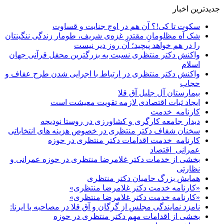
جدیدترین اخبار
سکوت تا کی!؟ آن هم در اوج جنایت و قساوت
شک آه مظلومانِ مقتدرِ غزه‌ی شریف، طومار زندگی ننگینتان
را در هم خواهد پیچید؛ آن روز دیر نیست
واکنش دکتر منتظری نسبت به بزرگترین محفل قرآنی جهان
اسلام
واکنش دکتر منتظری در ارتباط با اجرایی شدن طرح عفاف و
حجاب
بیمارستان آل جلیل آق قلا
ایجاد ثبات اقتصادی لازمه تقویت معیشت است
کارنامه_خدمت
دیدار جامعه کارگری و کشاورزی در روستا نودیجه
سخنان شفاف دکتر منتظری در خصوص هزینه های انتخاباتی
کارنامه_خدمت اقدامات دکتر منتظری در حوزه
عمرانی_اقتصاد
بخشی از خدمات دکتر غلامرضا منتظری در حوزه عمرانی و
نظارتی
همایش بزرگ حامیان دکتر منتظری
«کارنامه خدمت دکتر غلامرضا منتظری»
«کارنامه خدمت دکتر غلامرضا منتظری»
نامزد نمایندگی مجلس از گرگان و آق قلا در مصاحبه با ایرنا:
بخشی از اقدامات مهم دکتر منتظری در حوزه