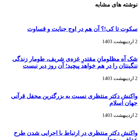
نوشته های مشابه
سکوت تا کی!؟ آن هم در اوج جنایت و قساوت
2 اردیبهشت 1403
شک آه مظلومانِ مقتدرِ غزه‌ی شریف، طومار زندگی
ننگینتان را در هم خواهد پیچید؛ آن روز دیر نیست
2 اردیبهشت 1403
واکنش دکتر منتظری نسبت به بزرگترین محفل قرآنی
جهان اسلام
2 اردیبهشت 1403
واکنش دکتر منتظری در ارتباط با اجرایی شدن طرح
عفاف و حجاب