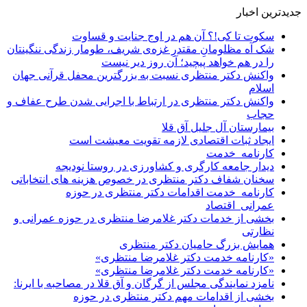
جدیدترین اخبار
سکوت تا کی!؟ آن هم در اوج جنایت و قساوت
شک آه مظلومانِ مقتدرِ غزه‌ی شریف، طومار زندگی ننگینتان
را در هم خواهد پیچید؛ آن روز دیر نیست
واکنش دکتر منتظری نسبت به بزرگترین محفل قرآنی جهان
اسلام
واکنش دکتر منتظری در ارتباط با اجرایی شدن طرح عفاف و
حجاب
بیمارستان آل جلیل آق قلا
ایجاد ثبات اقتصادی لازمه تقویت معیشت است
کارنامه_خدمت
دیدار جامعه کارگری و کشاورزی در روستا نودیجه
سخنان شفاف دکتر منتظری در خصوص هزینه های انتخاباتی
کارنامه_خدمت اقدامات دکتر منتظری در حوزه
عمرانی_اقتصاد
بخشی از خدمات دکتر غلامرضا منتظری در حوزه عمرانی و
نظارتی
همایش بزرگ حامیان دکتر منتظری
«کارنامه خدمت دکتر غلامرضا منتظری»
«کارنامه خدمت دکتر غلامرضا منتظری»
نامزد نمایندگی مجلس از گرگان و آق قلا در مصاحبه با ایرنا:
بخشی از اقدامات مهم دکتر منتظری در حوزه