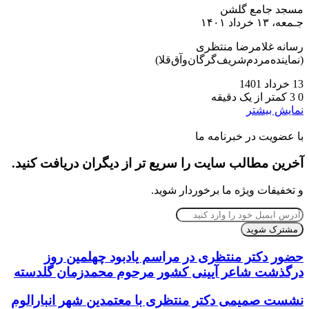
مسجد جامع گلشن
جـمعه، ۱۳ خرداد ۱۴۰۱
رسانه غلامرضا منتظری
(نماینده‌مردم‌شریف‌گرگان‌و‌آق‌قلا)
13 خرداد 1401
0
3
کمتر از یک دقیقه
نمایش بیشتر
با عضویت در خبرنامه ما
آخرین مطالب سایت را سریع تر از دیگران دریافت کنید.
و تخفیفات ویژه ما برخوردار شوید.
آدرس
ایمیل
خود
را
حضور دکتر منتظری در مراسم یادبود چهلمین روز
وارد
درگذشت شاعر آیینی کشور مرحوم محمدزمان گلدسته
کنید
نشست صمیمی دکتر منتظری با معتمدین شهر انبارالوم