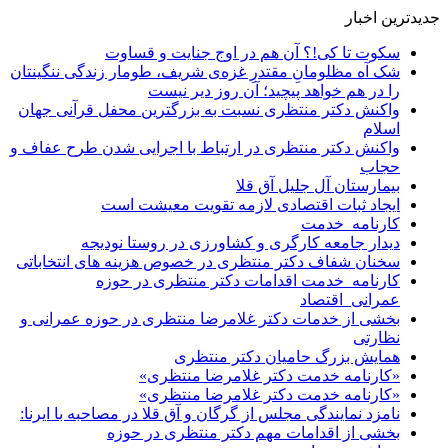
جدیدترین اخبار
سکوت تا کی!؟ آن هم در اوج جنایت و قساوت
شک آه مظلومانِ مقتدرِ غزه‌ی شریف، طومار زندگی ننگینتان
را در هم خواهد پیچید؛ آن روز دیر نیست
واکنش دکتر منتظری نسبت به بزرگترین محفل قرآنی جهان
اسلام
واکنش دکتر منتظری در ارتباط با اجرایی شدن طرح عفاف و
حجاب
بیمارستان آل جلیل آق قلا
ایجاد ثبات اقتصادی لازمه تقویت معیشت است
کارنامه_خدمت
دیدار جامعه کارگری و کشاورزی در روستا نودیجه
سخنان شفاف دکتر منتظری در خصوص هزینه های انتخاباتی
کارنامه_خدمت اقدامات دکتر منتظری در حوزه
عمرانی_اقتصاد
بخشی از خدمات دکتر غلامرضا منتظری در حوزه عمرانی و
نظارتی
همایش بزرگ حامیان دکتر منتظری
«کارنامه خدمت دکتر غلامرضا منتظری»
«کارنامه خدمت دکتر غلامرضا منتظری»
نامزد نمایندگی مجلس از گرگان و آق قلا در مصاحبه با ایرنا:
بخشی از اقدامات مهم دکتر منتظری در حوزه