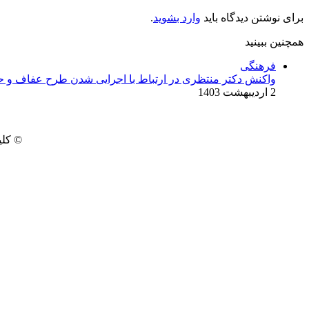
برای نوشتن دیدگاه باید
وارد بشوید
.
همچنین ببینید
بستن
فرهنگی
واکنش دکتر منتظری در ارتباط با اجرایی شدن طرح عفاف و 
2 اردیبهشت 1403
© کلی
‫Odnoklassniki
‫VKontakte
Messenger
Messenger
Skype
Line
وایبر
فیس
پاکت
دکمه
توییتر
واتس
‫تامبلر
تلگرام
‫رددیت
لینکدین
‫پین‌ترست
آپ
بوک
بازگشت
به
بالا