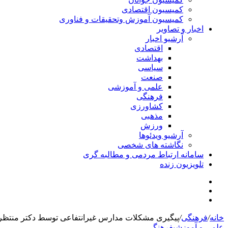
کمیسیون اقتصادی
کمیسیون آموزش وتحقیقات و فناوری
اخبار و تصاویر
آرشیو اخبار
اقتصادی
بهداشت
سیاسی
صنعت
علمی و آموزشی
فرهنگی
کشاورزی
مذهبی
ورزش
آرشیو ویدئوها
نگاشته های شخصی
سامانه ارتباط مردمی و مطالبه گری
تلویزیون زنده
جستجو
تلگرام
برای
اینستاگرام
خانه
/
فرهنگی
/
پیگیری مشکلات مدارس غیرانتفاعی توسط دکتر منتظ
علمی و آموزشی
فرهنگی