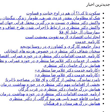
جدیدترین اخبار
سکوت تا کی!؟ آن هم در اوج جنایت و قساوت
شک آه مظلومانِ مقتدرِ غزه‌ی شریف، طومار زندگی ننگینتان را
واکنش دکتر منتظری نسبت به بزرگترین محفل قرآنی جهان اس
واکنش دکتر منتظری در ارتباط با اجرایی شدن طرح عفاف و 
بیمارستان آل جلیل آق قلا
ایجاد ثبات اقتصادی لازمه تقویت معیشت است
کارنامه_خدمت
دیدار جامعه کارگری و کشاورزی در روستا نودیجه
سخنان شفاف دکتر منتظری در خصوص هزینه های انتخاباتی
کارنامه_خدمت اقدامات دکتر منتظری در حوزه عمرانی_اقتصا
بخشی از خدمات دکتر غلامرضا منتظری در حوزه عمرانی و نظ
همایش بزرگ حامیان دکتر منتظری
«کارنامه خدمت دکتر غلامرضا منتظری»
«کارنامه خدمت دکتر غلامرضا منتظری»
نامزد نمایندگی مجلس از گرگان و آق قلا در مصاحبه با ایرنا:
بخشی از اقدامات مهم دکتر منتظری در حوزه بهداشت_درمان
همایش بزرگ حامیان دکتر منتظری در غرب گرگان
ارنامه_خدمت اقدامات دکتر منتظری در حوزه بهداشت_درمان
حمایت قاطع حمید نایبی هنرمند گرگانی از دکتر_منتظری
همایش بزرگ هنرمندان و فرهنگیان
سایدبار