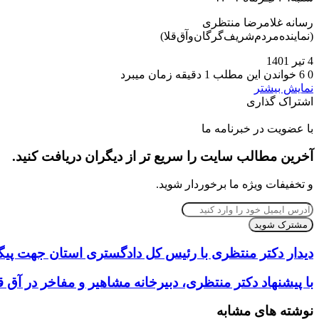
رسانه غلامرضا منتظری
(نماینده‌مردم‌شریف‌گرگان‌و‌آق‌قلا)
4 تیر 1401
0
6
خواندن این مطلب 1 دقیقه زمان میبرد
نمایش بیشتر
اشتراک گذاری
‫Odnoklassniki
‫VKontakte
Messenger
Messenger
Skype
Line
وایبر
چاپ
فیس
پاکت
توییتر
واتس
‫تامبلر
تلگرام
‫رددیت
لینکدین
اشتراک
‫پین‌ترست
آپ
بوک
گذاری
با عضویت در خبرنامه ما
از
آخرین مطالب سایت را سریع تر از دیگران دریافت کنید.
طریق
ایمیل
و تخفیفات ویژه ما برخوردار شوید.
آدرس
ایمیل
خود
را
دیدار دکتر منتظری با رئیس کل دادگستری استان جهت پی
وارد
کنید
با پیشنهاد دکتر منتظری، دبیرخانه مشاهیر و مفاخر در آق قل
نوشته های مشابه