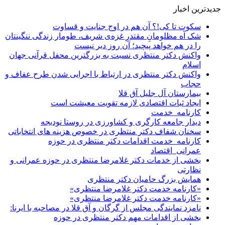
جدیدترین اخبار
سکوت تا کی!؟ آن هم در اوج جنایت و قساوت
شک آه مظلومانِ مقتدرِ غزه‌ی شریف، طومار زندگی ننگینتان
را در هم خواهد پیچید؛ آن روز دیر نیست
واکنش دکتر منتظری نسبت به بزرگترین محفل قرآنی جهان
اسلام
واکنش دکتر منتظری در ارتباط با اجرایی شدن طرح عفاف و
حجاب
بیمارستان آل جلیل آق قلا
ایجاد ثبات اقتصادی لازمه تقویت معیشت است
کارنامه_خدمت
دیدار جامعه کارگری و کشاورزی در روستا نودیجه
سخنان شفاف دکتر منتظری در خصوص هزینه های انتخاباتی
کارنامه_خدمت اقدامات دکتر منتظری در حوزه
عمرانی_اقتصاد
بخشی از خدمات دکتر غلامرضا منتظری در حوزه عمرانی و
نظارتی
همایش بزرگ حامیان دکتر منتظری
«کارنامه خدمت دکتر غلامرضا منتظری»
«کارنامه خدمت دکتر غلامرضا منتظری»
نامزد نمایندگی مجلس از گرگان و آق قلا در مصاحبه با ایرنا:
بخشی از اقدامات مهم دکتر منتظری در حوزه