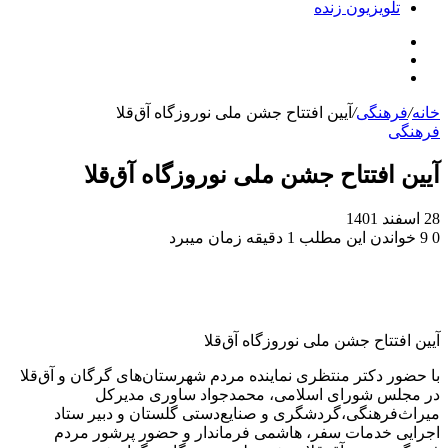
تلویزیون زنده
جستجو
تلگرام
برای
اینستاگرام
خانه
/
فرهنگی
/
آیین افتتاح جشن ملی نوروزگاه آق‌قلا
فرهنگی
آیین افتتاح جشن ملی نوروزگاه آق‌قلا
28 اسفند 1401
0
9
خواندن این مطلب 1 دقیقه زمان میبرد
آیین افتتاح جشن ملی نوروزگاه آق‌قلا
با حضور دکتر منتظری نماینده مردم شهرستان‌های گرگان و آق‌قلا
در مجلس شورای اسلامی، محمدجواد ساوری مدیرکل
میراث‌فرهنگی،گردشگری و صنایع‌دستی گلستان و دبیر ستاد
اجرایی خدمات سفر، هاشمی فرماندار و حضور پرشور مردم