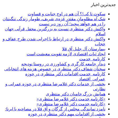
جدیدترین اخبار
سکوت تا کی!؟ آن هم در اوج جنایت و قساوت
شک آه مظلومانِ مقتدرِ غزه‌ی شریف، طومار زندگی ننگینتان
را در هم خواهد پیچید؛ آن روز دیر نیست
واکنش دکتر منتظری نسبت به بزرگترین محفل قرآنی جهان
اسلام
واکنش دکتر منتظری در ارتباط با اجرایی شدن طرح عفاف و
حجاب
بیمارستان آل جلیل آق قلا
ایجاد ثبات اقتصادی لازمه تقویت معیشت است
کارنامه_خدمت
دیدار جامعه کارگری و کشاورزی در روستا نودیجه
سخنان شفاف دکتر منتظری در خصوص هزینه های انتخاباتی
کارنامه_خدمت اقدامات دکتر منتظری در حوزه
عمرانی_اقتصاد
بخشی از خدمات دکتر غلامرضا منتظری در حوزه عمرانی و
نظارتی
همایش بزرگ حامیان دکتر منتظری
«کارنامه خدمت دکتر غلامرضا منتظری»
«کارنامه خدمت دکتر غلامرضا منتظری»
نامزد نمایندگی مجلس از گرگان و آق قلا در مصاحبه با ایرنا:
بخشی از اقدامات مهم دکتر منتظری در حوزه