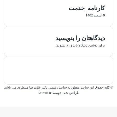
کارنامه_خدمت
9 اسفند 1402
دیدگاهتان را بنویسید
برای نوشتن دیدگاه باید
وارد بشوید
.
© کلیه حقوق این سایت متعلق به سایت رسمی دکتر غلامرضا منتظری می باشد
طراحی شده توسط
Katouli.ir
فیس
توییتر
‫تامبلر
لینکدین
‫رددیت
پاکت
Skype
‫پین‌ترست
واتس
وایبر
Line
تلگرام
‫VKontakte
Messenger
Messenger
‫Odnoklassniki
بوک
کمه
آپ
ازگشت
ه