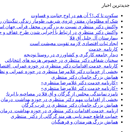
جدیدترین اخبار
سکوت تا کی!؟ آن هم در اوج جنایت و قساوت
شک آه مظلومانِ مقتدرِ غزه‌ی شریف، طومار زندگی ننگینتان را
واکنش دکتر منتظری نسبت به بزرگترین محفل قرآنی جهان اس
واکنش دکتر منتظری در ارتباط با اجرایی شدن طرح عفاف و 
بیمارستان آل جلیل آق قلا
ایجاد ثبات اقتصادی لازمه تقویت معیشت است
کارنامه_خدمت
دیدار جامعه کارگری و کشاورزی در روستا نودیجه
سخنان شفاف دکتر منتظری در خصوص هزینه های انتخاباتی
کارنامه_خدمت اقدامات دکتر منتظری در حوزه عمرانی_اقتصا
بخشی از خدمات دکتر غلامرضا منتظری در حوزه عمرانی و نظ
همایش بزرگ حامیان دکتر منتظری
«کارنامه خدمت دکتر غلامرضا منتظری»
«کارنامه خدمت دکتر غلامرضا منتظری»
نامزد نمایندگی مجلس از گرگان و آق قلا در مصاحبه با ایرنا:
بخشی از اقدامات مهم دکتر منتظری در حوزه بهداشت_درمان
همایش بزرگ حامیان دکتر منتظری در غرب گرگان
ارنامه_خدمت اقدامات دکتر منتظری در حوزه بهداشت_درمان
حمایت قاطع حمید نایبی هنرمند گرگانی از دکتر_منتظری
همایش بزرگ هنرمندان و فرهنگیان
سایدبار