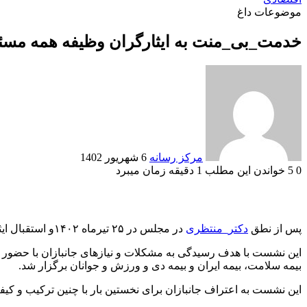
موضوعات داغ
خدمت_بی_منت به ایثارگران وظیفه همه مسئ
Send
an
email
مرکز رسانه
6 شهریور 1402
0
5
خواندن این مطلب 1 دقیقه زمان میبرد
پس از نطق
دکتر_منتظری
در مجلس در ۲۵ تیرماه ۱۴۰۲و استقبال ایثارگران، اولین جلسه تخصصی ویژه
این نشست با هدف رسیدگی به مشکلات و نیازهای جانبازان با حضور د
بیمه سلامت، بیمه ایران و بیمه دی و ورزش و جوانان برگزار شد.
این نشست به اعتراف جانبازان برای نخستین بار با چنین ترکیب و کیفی