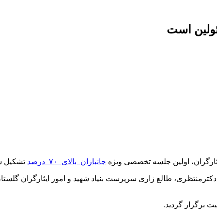
ولین است
جانبازان_بالای_۷۰_درصد
تشکیل ش
کترمنتظری، طالع زاری سرپرست بنیاد شهید و امور ایثارگران گلستان
ت برگزار گردید.