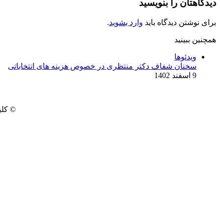
دیدگاهتان را بنویسید
برای نوشتن دیدگاه باید
وارد بشوید
.
همچنین ببینید
بستن
ویدئوها
سخنان شفاف دکتر منتظری در خصوص هزینه های انتخاباتی
9 اسفند 1402
© کلی
‫Odnoklassniki
‫VKontakte
Messenger
Messenger
Skype
Line
وایبر
فیس
پاکت
دکمه
توییتر
واتس
‫تامبلر
تلگرام
‫رددیت
لینکدین
‫پین‌ترست
آپ
بوک
بازگشت
به
بالا