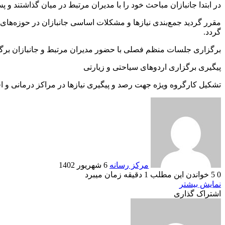
در ابتدا جانبازان مباحث خود را با مدیران مرتبط در میان گذاشتند و
مقرر گردید جمع‌بندی نیازها و مشکلات اساسی جانبازان در حوزه‌های
گردد.
برگزاری جلسات منظم فصلی با حضور مدیران مرتبط و جانبازان برگ
پیگیری برگزاری اردوهای سیاحتی و زیارتی
تشکیل کارگروه ویژه جهت رصد و پیگیری نیازها در مراکز درمانی و
Send
an
email
مرکز رسانه
6 شهریور 1402
0
5
خواندن این مطلب 1 دقیقه زمان میبرد
نمایش بیشتر
اشتراک گذاری
‫Odnoklassniki
‫VKontakte
Messenger
Messenger
Skype
Line
وایبر
چاپ
فیس
پاکت
توییتر
واتس
‫تامبلر
تلگرام
‫رددیت
لینکدین
اشتراک
‫پین‌ترست
آپ
بوک
گذاری
از