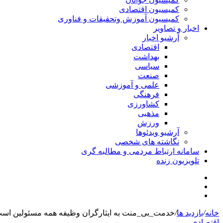
کمیسیون اقتصادی
کمیسیون آموزش وتحقیقات و فناوری
اخبار و تصاویر
آرشیو اخبار
اقتصادی
بهداشت
سیاسی
صنعت
علمی و آموزشی
فرهنگی
کشاورزی
مذهبی
ورزش
آرشیو ویدئوها
نگاشته های شخصی
سامانه ارتباط مردمی و مطالبه گری
تلویزیون زنده
جستجو
تلگرام
برای
اینستاگرام
خانه
/
بازدید ها
/
خدمت_بی_منت به ایثارگران وظیفه همه مسئولین اس
اقتصادی