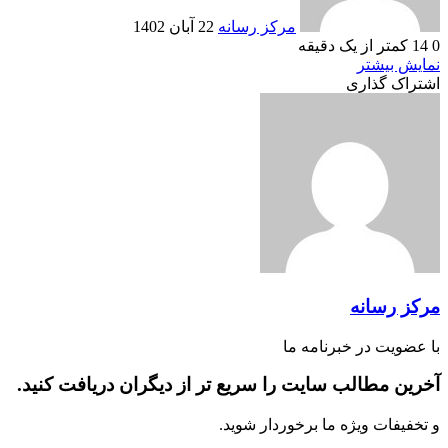
مرکز رسانه
22 آبان 1402
0
14
کمتر از یک دقیقه
نمایش بیشتر
اشتراک گذاری
‫Odnoklassniki
‫VKontakte
Messenger
Messenger
Skype
Line
وایبر
چاپ
فیس
پاکت
توییتر
واتس
‫تامبلر
تلگرام
‫رددیت
لینکدین
اشتراک
‫پین‌ترست
آپ
بوک
گذاری
از
طریق
ایمیل
مرکز رسانه
با عضویت در خبرنامه ما
آخرین مطالب سایت را سریع تر از دیگران دریافت کنید.
و تخفیفات ویژه ما برخوردار شوید.