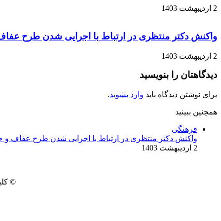
2 اردیبهشت 1403
واکنش دکتر منتظری در ارتباط با اجرایی شدن طرح عفا
2 اردیبهشت 1403
دیدگاهتان را بنویسید
برای نوشتن دیدگاه باید
وارد بشوید
.
همچنین ببینید
بستن
فرهنگی
واکنش دکتر منتظری در ارتباط با اجرایی شدن طرح عفاف و 
2 اردیبهشت 1403
© کلی
‫Odnoklassniki
‫VKontakte
Messenger
Messenger
Skype
Line
وایبر
فیس
پاکت
دکمه
توییتر
واتس
‫تامبلر
تلگرام
‫رددیت
لینکدین
‫پین‌ترست
آپ
بوک
بازگشت
به