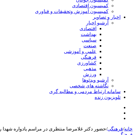
کمیسیون اقتصادی
کمیسیون آموزش وتحقیقات و فناوری
اخبار و تصاویر
آرشیو اخبار
اقتصادی
بهداشت
سیاسی
صنعت
علمی و آموزشی
فرهنگی
کشاورزی
مذهبی
ورزش
آرشیو ویدئوها
نگاشته های شخصی
سامانه ارتباط مردمی و مطالبه گری
تلویزیون زنده
جستجو
تلگرام
برای
اینستاگرام
خانه
/
فرهنگی
/
حضور دکتر غلامرضا منتظری در مراسم یادواره شهدا 
فرهنگی