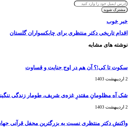
آدرس
ایمیل
خود
را
خبر خوب
وارد
کنید
اقدام تاریخی دکتر منتظری برای چابکسواران گلستان
نوشته های مشابه
سکوت تا کی!؟ آن هم در اوج جنایت و قساوت
2 اردیبهشت 1403
شک آه مظلومانِ مقتدرِ غزه‌ی شریف، طومار زندگی ننگینتا
2 اردیبهشت 1403
واکنش دکتر منتظری نسبت به بزرگترین محفل قرآنی جهان