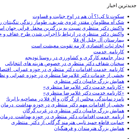
جدیدترین اخبار
سکوت تا کی!؟ آن هم در اوج جنایت و قساوت
شک آه مظلومانِ مقتدرِ غزه‌ی شریف، طومار زندگی ننگینتان را
واکنش دکتر منتظری نسبت به بزرگترین محفل قرآنی جهان اس
واکنش دکتر منتظری در ارتباط با اجرایی شدن طرح عفاف و 
بیمارستان آل جلیل آق قلا
ایجاد ثبات اقتصادی لازمه تقویت معیشت است
کارنامه_خدمت
دیدار جامعه کارگری و کشاورزی در روستا نودیجه
سخنان شفاف دکتر منتظری در خصوص هزینه های انتخاباتی
کارنامه_خدمت اقدامات دکتر منتظری در حوزه عمرانی_اقتصا
بخشی از خدمات دکتر غلامرضا منتظری در حوزه عمرانی و نظ
همایش بزرگ حامیان دکتر منتظری
«کارنامه خدمت دکتر غلامرضا منتظری»
«کارنامه خدمت دکتر غلامرضا منتظری»
نامزد نمایندگی مجلس از گرگان و آق قلا در مصاحبه با ایرنا:
بخشی از اقدامات مهم دکتر منتظری در حوزه بهداشت_درمان
همایش بزرگ حامیان دکتر منتظری در غرب گرگان
ارنامه_خدمت اقدامات دکتر منتظری در حوزه بهداشت_درمان
حمایت قاطع حمید نایبی هنرمند گرگانی از دکتر_منتظری
همایش بزرگ هنرمندان و فرهنگیان
سایدبار