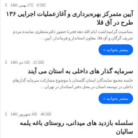
0
9
17 بهمن 1401
آیین متمرکز بهره‌برداری و آغازعملیات اجرایی ۱۳۶
طرح در آق قلا
بمناسبت گرامیداشت ایام الله دهه فجربا حضور دکترمنتظری نماینده مردم
شریف گرگان و آق قلا، معاون استاندار و فرماندار، آیین…
بیشتر بخوانید »
0
21
14 دی 1401
سرمایه گذار های داخلی به استان می آیند
جلسه مجمع نمایندگان استان گلستان با موضوع مشارکت سرمایه گذارهای
داخلی در توسعه استان در محل دفتر استاندار در تهران…
بیشتر بخوانید »
0
48
19 شهریور 1401
سلسله بازدید های میدانی، روستای باغه یلمه
سالیان