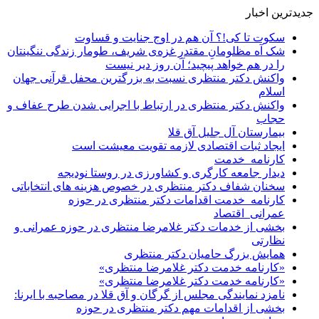
جدیدترین اخبار
سکوت تا کی!؟ آن هم در اوج جنایت و قساوت
شک آه مظلومانِ مقتدرِ غزه‌ی شریف، طومار زندگی ننگینتان
را در هم خواهد پیچید؛ آن روز دیر نیست
واکنش دکتر منتظری نسبت به بزرگترین محفل قرآنی جهان
اسلام
واکنش دکتر منتظری در ارتباط با اجرایی شدن طرح عفاف و
حجاب
بیمارستان آل جلیل آق قلا
ایجاد ثبات اقتصادی لازمه تقویت معیشت است
کارنامه_خدمت
دیدار جامعه کارگری و کشاورزی در روستا نودیجه
سخنان شفاف دکتر منتظری در خصوص هزینه های انتخاباتی
کارنامه_خدمت اقدامات دکتر منتظری در حوزه
عمرانی_اقتصاد
بخشی از خدمات دکتر غلامرضا منتظری در حوزه عمرانی و
نظارتی
همایش بزرگ حامیان دکتر منتظری
«کارنامه خدمت دکتر غلامرضا منتظری»
«کارنامه خدمت دکتر غلامرضا منتظری»
نامزد نمایندگی مجلس از گرگان و آق قلا در مصاحبه با ایرنا:
بخشی از اقدامات مهم دکتر منتظری در حوزه