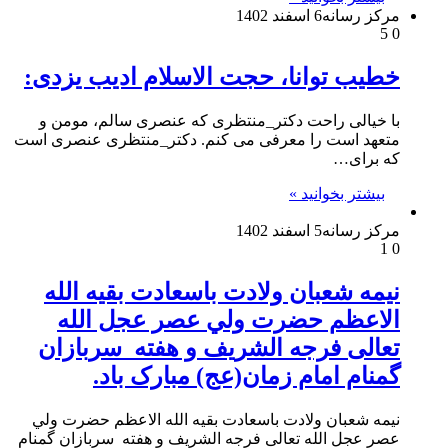
مرکز رسانه
6 اسفند 1402
5
0
خطیب توانا، حجت الاسلام ادیب یزدی:
با خیالی راحت دکتر_منتظری که عنصری سالم، مومن و
متعهد است را معرفی می کنم. دکتر_منتظری عنصری است
که برای…
بیشتر بخوانید »
مرکز رسانه
5 اسفند 1402
1
0
نیمه شعبان ولادت باسعادت بقیه الله
الاعظم حضرت ولي عصر عجل الله
تعالی فرجه الشریف و هفته سربازان
گمنام امام زمان(عج) مبارک باد.
نیمه شعبان ولادت باسعادت بقیه الله الاعظم حضرت ولي
عصر عجل الله تعالی فرجه الشریف و هفته سربازان گمنام