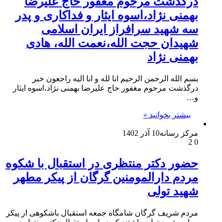
درگذشت مرحوم مغفور حاج علیرضا
بهمنی نژاد،اسوه ایثار و فداکاری و پدر
سه شهید سرافراز ایران اسلامی
شهیدان حجت الله،نعمت الله، هادی
بهمنی نژاد
بسم الله الرحمن الرحیم انا لله و انا الیه راجعون خبر
درگذشت مرحوم مغفور حاج علیرضا بهمنی نژاد،اسوه ایثار
و…
بیشتر بخوانید »
مرکز رسانه
10 آذر 1402
2
0
حضور دکتر منتظری در استقبال با شکوه
مردم دارالمومنین گرگان از پیکر مطهر
شهید تولی
مردم شریف گرگان شامگاه جمعه استقبال باشکوهی از پیکر