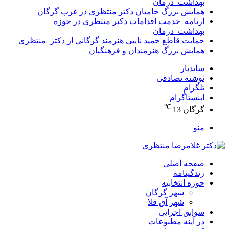
بهداشت_درمان
همایش بزرگ حامیان دکتر منتظری در غرب گرگان
ارنامه_خدمت اقدامات دکتر منتظری در حوزه
بهداشت_درمان
حمایت قاطع حمید نایبی هنرمند گرگانی از دکتر_منتظری
همایش بزرگ هنرمندان و فرهنگیان
سایدبار
نوشته تصادفی
تلگرام
اینستاگرام
℃
گرگان
13
منو
صفحه اصلی
زندگینامه
حوزه انتخابیه
شهر گرگان
شهر آق قلا
سوابق اجرایی
در آینه مطبوعات