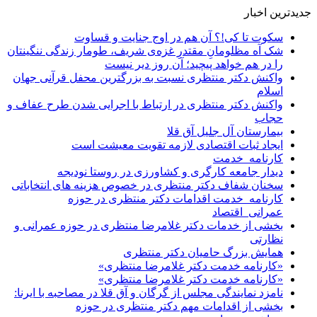
جدیدترین اخبار
سکوت تا کی!؟ آن هم در اوج جنایت و قساوت
شک آه مظلومانِ مقتدرِ غزه‌ی شریف، طومار زندگی ننگینتان
را در هم خواهد پیچید؛ آن روز دیر نیست
واکنش دکتر منتظری نسبت به بزرگترین محفل قرآنی جهان
اسلام
واکنش دکتر منتظری در ارتباط با اجرایی شدن طرح عفاف و
حجاب
بیمارستان آل جلیل آق قلا
ایجاد ثبات اقتصادی لازمه تقویت معیشت است
کارنامه_خدمت
دیدار جامعه کارگری و کشاورزی در روستا نودیجه
سخنان شفاف دکتر منتظری در خصوص هزینه های انتخاباتی
کارنامه_خدمت اقدامات دکتر منتظری در حوزه
عمرانی_اقتصاد
بخشی از خدمات دکتر غلامرضا منتظری در حوزه عمرانی و
نظارتی
همایش بزرگ حامیان دکتر منتظری
«کارنامه خدمت دکتر غلامرضا منتظری»
«کارنامه خدمت دکتر غلامرضا منتظری»
نامزد نمایندگی مجلس از گرگان و آق قلا در مصاحبه با ایرنا:
بخشی از اقدامات مهم دکتر منتظری در حوزه