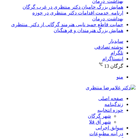
بهداشت_درمان
همایش بزرگ حامیان دکتر منتظری در غرب گرگان
ارنامه_خدمت اقدامات دکتر منتظری در حوزه
بهداشت_درمان
حمایت قاطع حمید نایبی هنرمند گرگانی از دکتر_منتظری
همایش بزرگ هنرمندان و فرهنگیان
سایدبار
نوشته تصادفی
تلگرام
اینستاگرام
℃
گرگان
13
منو
صفحه اصلی
زندگینامه
حوزه انتخابیه
شهر گرگان
شهر آق قلا
سوابق اجرایی
در آینه مطبوعات