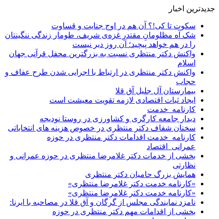
جدیدترین اخبار
سکوت تا کی!؟ آن هم در اوج جنایت و قساوت
شک آه مظلومانِ مقتدرِ غزه‌ی شریف، طومار زندگی ننگینتان
را در هم خواهد پیچید؛ آن روز دیر نیست
واکنش دکتر منتظری نسبت به بزرگترین محفل قرآنی جهان
اسلام
واکنش دکتر منتظری در ارتباط با اجرایی شدن طرح عفاف و
حجاب
بیمارستان آل جلیل آق قلا
ایجاد ثبات اقتصادی لازمه تقویت معیشت است
کارنامه_خدمت
دیدار جامعه کارگری و کشاورزی در روستا نودیجه
سخنان شفاف دکتر منتظری در خصوص هزینه های انتخاباتی
کارنامه_خدمت اقدامات دکتر منتظری در حوزه
عمرانی_اقتصاد
بخشی از خدمات دکتر غلامرضا منتظری در حوزه عمرانی و
نظارتی
همایش بزرگ حامیان دکتر منتظری
«کارنامه خدمت دکتر غلامرضا منتظری»
«کارنامه خدمت دکتر غلامرضا منتظری»
نامزد نمایندگی مجلس از گرگان و آق قلا در مصاحبه با ایرنا:
بخشی از اقدامات مهم دکتر منتظری در حوزه