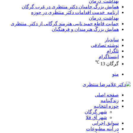
بهداشت_درمان
همایش بزرگ حامیان دکتر منتظری در غرب گرگان
ارنامه_خدمت اقدامات دکتر منتظری در حوزه
بهداشت_درمان
حمایت قاطع حمید نایبی هنرمند گرگانی از دکتر_منتظری
همایش بزرگ هنرمندان و فرهنگیان
سایدبار
نوشته تصادفی
تلگرام
اینستاگرام
℃
گرگان
13
منو
صفحه اصلی
زندگینامه
حوزه انتخابیه
شهر گرگان
شهر آق قلا
سوابق اجرایی
در آینه مطبوعات