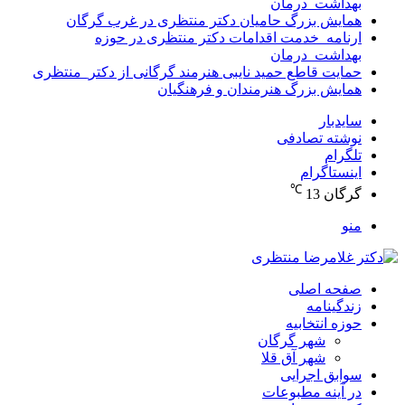
بهداشت_درمان
همایش بزرگ حامیان دکتر منتظری در غرب گرگان
ارنامه_خدمت اقدامات دکتر منتظری در حوزه
بهداشت_درمان
حمایت قاطع حمید نایبی هنرمند گرگانی از دکتر_منتظری
همایش بزرگ هنرمندان و فرهنگیان
سایدبار
نوشته تصادفی
تلگرام
اینستاگرام
℃
گرگان
13
منو
صفحه اصلی
زندگینامه
حوزه انتخابیه
شهر گرگان
شهر آق قلا
سوابق اجرایی
در آینه مطبوعات