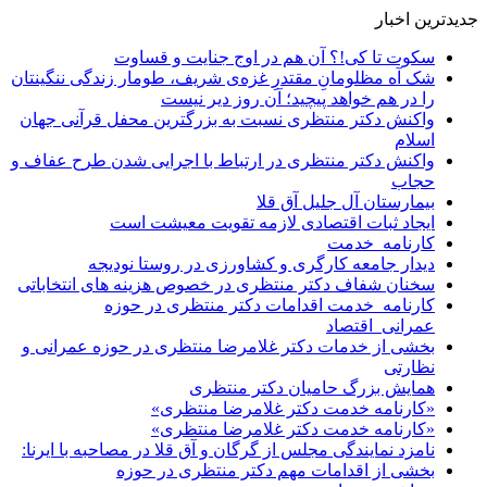
جدیدترین اخبار
سکوت تا کی!؟ آن هم در اوج جنایت و قساوت
شک آه مظلومانِ مقتدرِ غزه‌ی شریف، طومار زندگی ننگینتان
را در هم خواهد پیچید؛ آن روز دیر نیست
واکنش دکتر منتظری نسبت به بزرگترین محفل قرآنی جهان
اسلام
واکنش دکتر منتظری در ارتباط با اجرایی شدن طرح عفاف و
حجاب
بیمارستان آل جلیل آق قلا
ایجاد ثبات اقتصادی لازمه تقویت معیشت است
کارنامه_خدمت
دیدار جامعه کارگری و کشاورزی در روستا نودیجه
سخنان شفاف دکتر منتظری در خصوص هزینه های انتخاباتی
کارنامه_خدمت اقدامات دکتر منتظری در حوزه
عمرانی_اقتصاد
بخشی از خدمات دکتر غلامرضا منتظری در حوزه عمرانی و
نظارتی
همایش بزرگ حامیان دکتر منتظری
«کارنامه خدمت دکتر غلامرضا منتظری»
«کارنامه خدمت دکتر غلامرضا منتظری»
نامزد نمایندگی مجلس از گرگان و آق قلا در مصاحبه با ایرنا:
بخشی از اقدامات مهم دکتر منتظری در حوزه