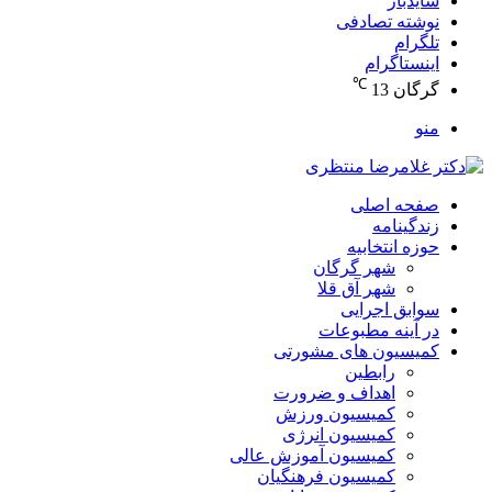
سایدبار
نوشته تصادفی
تلگرام
اینستاگرام
℃
گرگان
13
منو
صفحه اصلی
زندگینامه
حوزه انتخابیه
شهر گرگان
شهر آق قلا
سوابق اجرایی
در آینه مطبوعات
کمیسیون های مشورتی
رابطین
اهداف و ضرورت
کمیسیون ورزش
کمیسیون انرژی
کمیسیون آموزش عالی
کمیسیون فرهنگیان