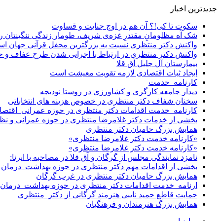
جدیدترین اخبار
سکوت تا کی!؟ آن هم در اوج جنایت و قساوت
شک آه مظلومانِ مقتدرِ غزه‌ی شریف، طومار زندگی ننگینتان را
واکنش دکتر منتظری نسبت به بزرگترین محفل قرآنی جهان اس
واکنش دکتر منتظری در ارتباط با اجرایی شدن طرح عفاف و 
بیمارستان آل جلیل آق قلا
ایجاد ثبات اقتصادی لازمه تقویت معیشت است
کارنامه_خدمت
دیدار جامعه کارگری و کشاورزی در روستا نودیجه
سخنان شفاف دکتر منتظری در خصوص هزینه های انتخاباتی
کارنامه_خدمت اقدامات دکتر منتظری در حوزه عمرانی_اقتصا
بخشی از خدمات دکتر غلامرضا منتظری در حوزه عمرانی و نظ
همایش بزرگ حامیان دکتر منتظری
«کارنامه خدمت دکتر غلامرضا منتظری»
«کارنامه خدمت دکتر غلامرضا منتظری»
نامزد نمایندگی مجلس از گرگان و آق قلا در مصاحبه با ایرنا:
بخشی از اقدامات مهم دکتر منتظری در حوزه بهداشت_درمان
همایش بزرگ حامیان دکتر منتظری در غرب گرگان
ارنامه_خدمت اقدامات دکتر منتظری در حوزه بهداشت_درمان
حمایت قاطع حمید نایبی هنرمند گرگانی از دکتر_منتظری
همایش بزرگ هنرمندان و فرهنگیان