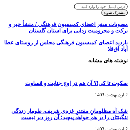
آدرس
ایمیل
خود
را
مصوبات سفر اعضای کمیسیون فرهنگی / منشأ خیر و
وارد
برکت و محرومیت زدایی برای استان گلستان
کنید
بازدید اعضای کمیسیون فرهنگی مجلس از روستای عطا
آباد آق‌قلا
نوشته های مشابه
سکوت تا کی!؟ آن هم در اوج جنایت و قساوت
2 اردیبهشت 1403
شک آه مظلومانِ مقتدرِ غزه‌ی شریف، طومار زندگی
ننگینتان را در هم خواهد پیچید؛ آن روز دیر نیست
2 اردیبهشت 1403