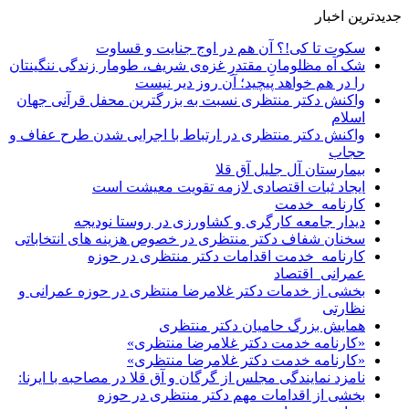
جدیدترین اخبار
سکوت تا کی!؟ آن هم در اوج جنایت و قساوت
شک آه مظلومانِ مقتدرِ غزه‌ی شریف، طومار زندگی ننگینتان
را در هم خواهد پیچید؛ آن روز دیر نیست
واکنش دکتر منتظری نسبت به بزرگترین محفل قرآنی جهان
اسلام
واکنش دکتر منتظری در ارتباط با اجرایی شدن طرح عفاف و
حجاب
بیمارستان آل جلیل آق قلا
ایجاد ثبات اقتصادی لازمه تقویت معیشت است
کارنامه_خدمت
دیدار جامعه کارگری و کشاورزی در روستا نودیجه
سخنان شفاف دکتر منتظری در خصوص هزینه های انتخاباتی
کارنامه_خدمت اقدامات دکتر منتظری در حوزه
عمرانی_اقتصاد
بخشی از خدمات دکتر غلامرضا منتظری در حوزه عمرانی و
نظارتی
همایش بزرگ حامیان دکتر منتظری
«کارنامه خدمت دکتر غلامرضا منتظری»
«کارنامه خدمت دکتر غلامرضا منتظری»
نامزد نمایندگی مجلس از گرگان و آق قلا در مصاحبه با ایرنا:
بخشی از اقدامات مهم دکتر منتظری در حوزه