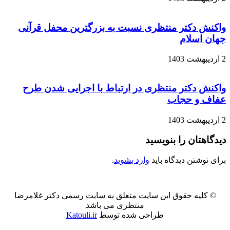
واکنش دکتر منتظری نسبت به بزرگترین محفل قرآنی
جهان اسلام
2 اردیبهشت 1403
واکنش دکتر منتظری در ارتباط با اجرایی شدن طرح
عفاف و حجاب
2 اردیبهشت 1403
دیدگاهتان را بنویسید
برای نوشتن دیدگاه باید
وارد بشوید
.
© کلیه حقوق این سایت متعلق به سایت رسمی دکتر غلامرضا
منتظری می باشد
طراحی شده توسط
Katouli.ir
‫Odnoklassniki
‫VKontakte
Messenger
Messenger
Skype
Line
وایبر
فیس
پاکت
دکمه
توییتر
واتس
‫تامبلر
تلگرام
‫رددیت
لینکدین
‫پین‌ترست