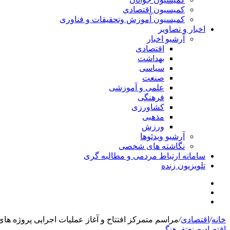
کمیسیون اقتصادی
کمیسیون آموزش وتحقیقات و فناوری
اخبار و تصاویر
آرشیو اخبار
اقتصادی
بهداشت
سیاسی
صنعت
علمی و آموزشی
فرهنگی
کشاورزی
مذهبی
ورزش
آرشیو ویدئوها
نگاشته های شخصی
سامانه ارتباط مردمی و مطالبه گری
تلویزیون زنده
جستجو
تلگرام
برای
اینستاگرام
خانه
/
اقتصادی
/
مراسم متمرکز افتتاح و آغاز عملیات اجرایی پروژه ها
اقتصادی
صنعت
فرهنگی