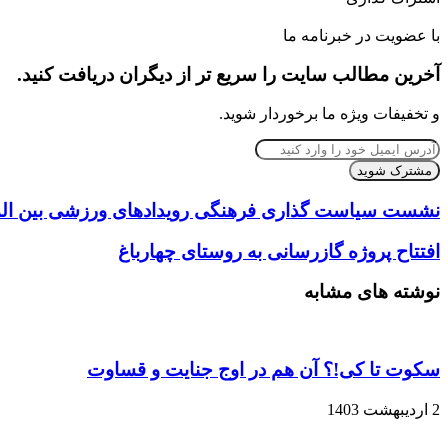
‫Odnoklassniki
‫VKontakte
Messenger
Messenger
Skype
Line
وایبر
چاپ
فیس
پاکت
توییتر
واتس
‫تامبلر
تلگرام
‫رددیت
لینکدین
اشتراک
‫پین‌ترست
آپ
بوک
گذاری
با عضویت در خبرنامه ما
از
آخرین مطالب سایت را سریع تر از دیگران دریافت کنید.
طریق
ایمیل
و تخفیفات ویژه ما برخوردار شوید.
آدرس
ایمیل
خود
را
نشست سیاست گذاری فرهنگی رویدادهای ورزشی بین الم
وارد
کنید
افتتاح پروژه گازرسانی به روستای چهارباغ
نوشته های مشابه
سکوت تا کی!؟ آن هم در اوج جنایت و قساوت
2 اردیبهشت 1403