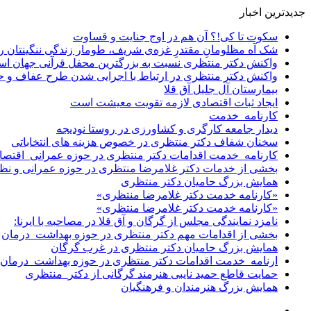
جدیدترین اخبار
سکوت تا کی!؟ آن هم در اوج جنایت و قساوت
شک آه مظلومانِ مقتدرِ غزه‌ی شریف، طومار زندگی ننگینتان را
واکنش دکتر منتظری نسبت به بزرگترین محفل قرآنی جهان اس
واکنش دکتر منتظری در ارتباط با اجرایی شدن طرح عفاف و 
بیمارستان آل جلیل آق قلا
ایجاد ثبات اقتصادی لازمه تقویت معیشت است
کارنامه_خدمت
دیدار جامعه کارگری و کشاورزی در روستا نودیجه
سخنان شفاف دکتر منتظری در خصوص هزینه های انتخاباتی
کارنامه_خدمت اقدامات دکتر منتظری در حوزه عمرانی_اقتصا
بخشی از خدمات دکتر غلامرضا منتظری در حوزه عمرانی و نظ
همایش بزرگ حامیان دکتر منتظری
«کارنامه خدمت دکتر غلامرضا منتظری»
«کارنامه خدمت دکتر غلامرضا منتظری»
نامزد نمایندگی مجلس از گرگان و آق قلا در مصاحبه با ایرنا:
بخشی از اقدامات مهم دکتر منتظری در حوزه بهداشت_درمان
همایش بزرگ حامیان دکتر منتظری در غرب گرگان
ارنامه_خدمت اقدامات دکتر منتظری در حوزه بهداشت_درمان
حمایت قاطع حمید نایبی هنرمند گرگانی از دکتر_منتظری
همایش بزرگ هنرمندان و فرهنگیان
سایدبار