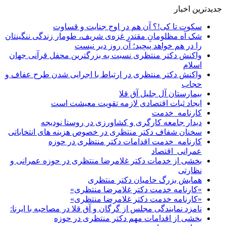
جدیدترین اخبار
سکوت تا کی!؟ آن هم در اوج جنایت و قساوت
شک آه مظلومانِ مقتدرِ غزه‌ی شریف، طومار زندگی ننگینتان
را در هم خواهد پیچید؛ آن روز دیر نیست
واکنش دکتر منتظری نسبت به بزرگترین محفل قرآنی جهان
اسلام
واکنش دکتر منتظری در ارتباط با اجرایی شدن طرح عفاف و
حجاب
بیمارستان آل جلیل آق قلا
ایجاد ثبات اقتصادی لازمه تقویت معیشت است
کارنامه_خدمت
دیدار جامعه کارگری و کشاورزی در روستا نودیجه
سخنان شفاف دکتر منتظری در خصوص هزینه های انتخاباتی
کارنامه_خدمت اقدامات دکتر منتظری در حوزه
عمرانی_اقتصاد
بخشی از خدمات دکتر غلامرضا منتظری در حوزه عمرانی و
نظارتی
همایش بزرگ حامیان دکتر منتظری
«کارنامه خدمت دکتر غلامرضا منتظری»
«کارنامه خدمت دکتر غلامرضا منتظری»
نامزد نمایندگی مجلس از گرگان و آق قلا در مصاحبه با ایرنا:
بخشی از اقدامات مهم دکتر منتظری در حوزه