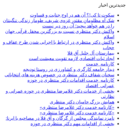
جدیدترین اخبار
سکوت تا کی!؟ آن هم در اوج جنایت و قساوت
شک آه مظلومانِ مقتدرِ غزه‌ی شریف، طومار زندگی ننگینتان
را در هم خواهد پیچید؛ آن روز دیر نیست
واکنش دکتر منتظری نسبت به بزرگترین محفل قرآنی جهان
اسلام
واکنش دکتر منتظری در ارتباط با اجرایی شدن طرح عفاف و
حجاب
بیمارستان آل جلیل آق قلا
ایجاد ثبات اقتصادی لازمه تقویت معیشت است
کارنامه_خدمت
دیدار جامعه کارگری و کشاورزی در روستا نودیجه
سخنان شفاف دکتر منتظری در خصوص هزینه های انتخاباتی
کارنامه_خدمت اقدامات دکتر منتظری در حوزه
عمرانی_اقتصاد
بخشی از خدمات دکتر غلامرضا منتظری در حوزه عمرانی و
نظارتی
همایش بزرگ حامیان دکتر منتظری
«کارنامه خدمت دکتر غلامرضا منتظری»
«کارنامه خدمت دکتر غلامرضا منتظری»
نامزد نمایندگی مجلس از گرگان و آق قلا در مصاحبه با ایرنا:
بخشی از اقدامات مهم دکتر منتظری در حوزه